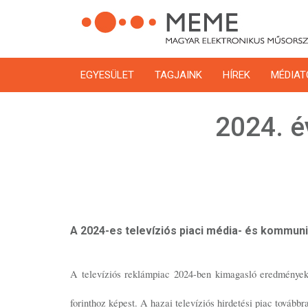
Ugrás
a
tartalomra
EGYESÜLET
TAGJAINK
HÍREK
MÉDIAT
2024. é
A 2024-es televíziós piaci média- és kommun
A televíziós reklámpiac 2024-ben kimagasló eredményeket
forinthoz képest. A hazai televíziós hirdetési piac tovább