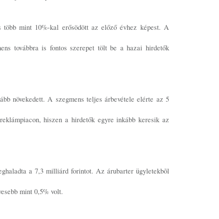
s több mint 10%-kal erősödött az előző évhez képest. A
ens továbbra is fontos szerepet tölt be a hazai hirdetők
ább növekedett. A szegmens teljes árbevétele elérte az 5
reklámpiacon, hiszen a hirdetők egyre inkább keresik az
haladta a 7,3 milliárd forintot. Az árubarter ügyletekbõl
vesebb mint 0,5% volt.