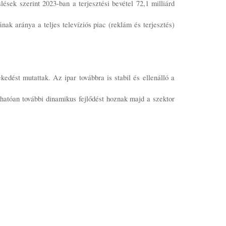
sek szerint 2023-ban a terjesztési bevétel 72,1 milliárd
ának aránya a teljes televíziós piac (reklám és terjesztés)
edést mutattak. Az ipar továbbra is stabil és ellenálló a
hatóan további dinamikus fejlődést hoznak majd a szektor