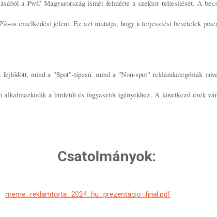
sából a PwC Magyarország ismét felmérte a szektor teljesítését. A becslé
6,7%-os emelkedést jelent. Ez azt mutatja, hogy a terjesztési bevételek piac
fejlődött, mind a "Spot"-típusú, mind a "Non-spot" reklámkategóriák növek
alkalmazkodik a hirdetői és fogyasztói igényekhez. A következő évek vár
Csatolmányok:
meme_reklamtorta_2024_hu_prezentacio_final.pdf