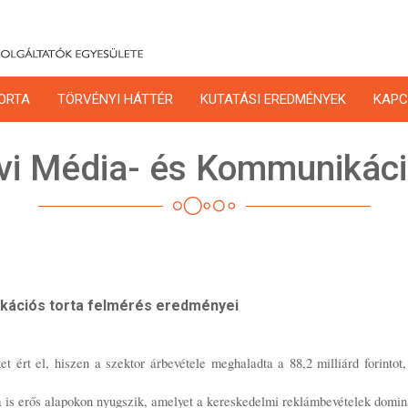
ORTA
TÖRVÉNYI HÁTTÉR
KUTATÁSI EREDMÉNYEK
KAPC
vi Média- és Kommunikáci
ikációs torta felmérés eredményei
 ért el, hiszen a szektor árbevétele meghaladta a 88,2 milliárd forintot,
ra is erős alapokon nyugszik, amelyet a kereskedelmi reklámbevételek domina