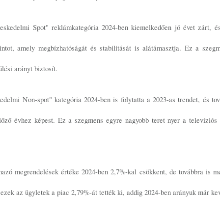
eskedelmi Spot" reklámkategória 2024-ben kiemelkedően jó évet zárt, é
rintot, amely megbízhatóságát és stabilitását is alátámasztja. Ez a szegm
ési arányt biztosít.
elmi Non-spot" kategória 2024-ben is folytatta a 2023-as trendet, és tov
előző évhez képest. Ez a szegmens egyre nagyobb teret nyer a televíziós 
mazó megrendelések értéke 2024-ben 2,7%-kal csökkent, de továbbra is meg
ezek az ügyletek a piac 2,79%-át tették ki, addig 2024-ben arányuk már ke