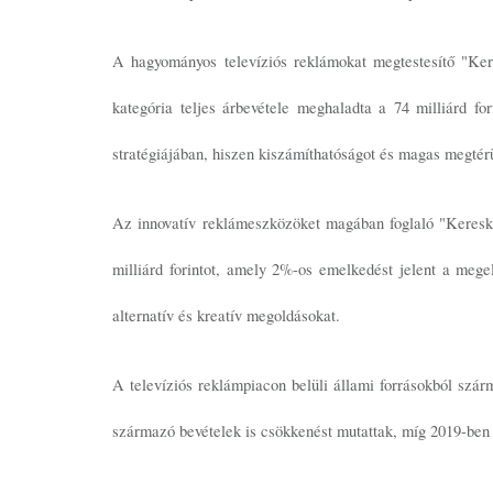
A hagyományos televíziós reklámokat megtestesítő "Ker
kategória teljes árbevétele meghaladta a 74 milliárd fo
stratégiájában, hiszen kiszámíthatóságot és magas megtérül
Az innovatív reklámeszközöket magában foglaló "Keresked
milliárd forintot, amely 2%-os emelkedést jelent a meg
alternatív és kreatív megoldásokat.
A televíziós reklámpiacon belüli állami forrásokból szár
származó bevételek is csökkenést mutattak, míg 2019-ben 